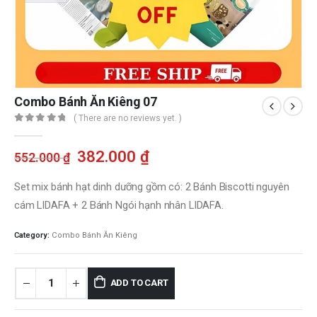
Combo Bánh Ăn Kiêng 07
( There are no reviews yet. )
0
out of 5
Original
Current
382.000
₫
552.000
₫
price
price
was:
is:
Set mix bánh hạt dinh dưỡng gồm có: 2 Bánh Biscotti nguyên
552.000 ₫.
382.000 ₫.
cám LIDAFA + 2 Bánh Ngói hạnh nhân LIDAFA.
Category:
Combo Bánh Ăn Kiêng
ADD TO CART