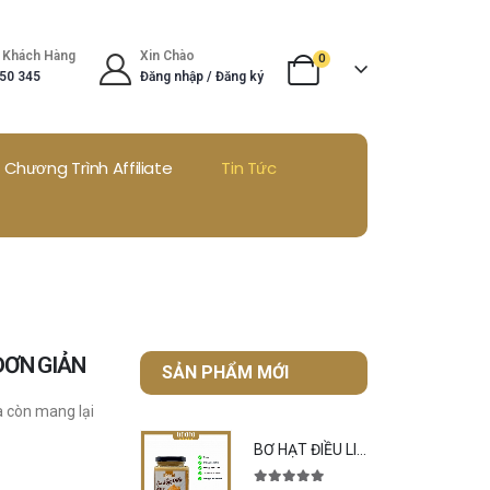
 Khách Hàng
Xin Chào
0
50 345
Đăng nhập / Đăng ký
Chương Trình Affiliate
Tin Tức
 ĐƠN GIẢN
SẢN PHẨM MỚI
à còn mang lại
BƠ HẠT ĐIỀU LIDAFA – Bơ hạt điều chay 100% tự nhiên, giàu dinh dưỡng