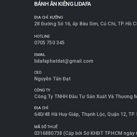
BÁNH ĂN KIÊNG LIDAFA
ĐỊA CHỈ XƯỞNG
28 Đường Số 16, ấp Bàu Sim, Củ Chi, TP. Hồ C
HOTLINE
0705 750 345
EMAIL
lidafaphatdat@gmail.com
CEO
Nguyễn Tấn Đạt
CÔNG TY
Công Ty TNHH Đầu Tư Sản Xuất Và Thương M
ĐỊA CHỈ
640/48 Hà Huy Giáp, Thạnh Lộc, Quận 12, TP.
MÃ SỐ THUẾ
0316880738 (Cấp bởi Sở KHĐT TP.HCM ngày 