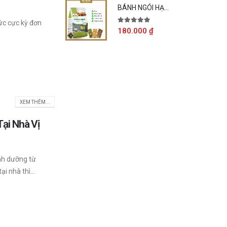
BÁNH NGÓI HẠNH NHÂN LIDAFA 240GR
ức cực kỳ đơn
5.00
out of 5
180.000
₫
XEM THÊM...
ại Nhà Vị
nh dưỡng từ
 nhà thì...