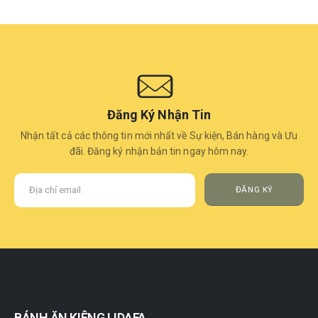
Đăng Ký Nhận Tin
Nhận tất cả các thông tin mới nhất về Sự kiện, Bán hàng và Ưu
đãi. Đăng ký nhận bản tin ngay hôm nay.
ĐĂNG KÝ
BÁNH ĂN KIÊNG LIDAFA