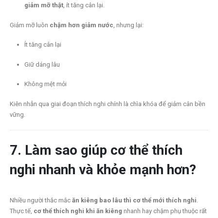
giảm mỡ thật
, ít tăng cân lại.
Giảm mỡ luôn
chậm hơn giảm nước
, nhưng lại:
Ít tăng cân lại
Giữ dáng lâu
Không mệt mỏi
Kiên nhẫn qua giai đoạn thích nghi chính là chìa khóa để giảm cân bền
vững.
7. Làm sao giúp cơ thể thích
nghi nhanh và khỏe mạnh hơn?
Nhiều người thắc mắc
ăn kiêng bao lâu thì cơ thể mới thích nghi
.
Thực tế,
cơ thể thích nghi khi ăn kiêng
nhanh hay chậm phụ thuộc rất