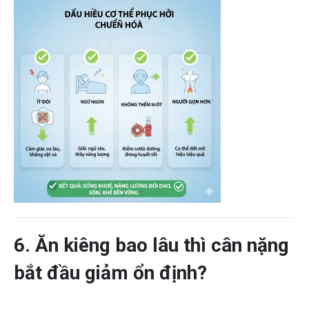
6. Ăn kiêng bao lâu thì cân nặng
bắt đầu giảm ổn định?