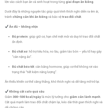
lớn vào cách bạn ăn và sinh hoạt trong từng
giai đoạn ăn kiêng
.
Dưới đây là những nguyên tắc giúp quá trình thích nghi diễn ra êm ái,
tránh
chững cân khi ăn kiêng
và bảo vệ
trao đổi chất
.
Ăn đủ – không nhịn
Đủ protein
: giúp giữ cơ, hạn chế mệt mỏi và duy trì trao đổi chất
ổn định.
Đủ chất xơ
: hỗ trợ tiêu hóa, no lâu, giảm táo bón – yếu tố hay gây
“cân nặng ảo”.
Đủ chất béo tốt
: cân bằng hormone, giúp cơ thể không rơi vào
trạng thái “tiết kiệm năng lượng”.
Ăn thiếu khiến cơ thể căng thẳng, khó thích nghi và dễ tăng mỡ trở lại.
Không cắt calo quá sâu
Giảm
300–500 kcal/ngày
là mức lý tưởng cho
giảm cân lành mạnh
.
Cắt quá mạnh làm trao đổi chất chậm lại, kéo dài thời gian thích nghi và
dễ chững cân.