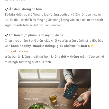
Ăn đều, không bỏ bữa
Bỏ bữa khiến cơ thể “hoảng loạn”, tăng cortisol và làm rối loạn insulin.
Khi ăn đều, cơ thể hiểu rằng nguồn năng lượng vẫn ổn định, từ đó
thích
nghi nhanh hơn
và đốt mỡ hiệu quả hơn.
Ưu tiên thực phẩm lành mạnh, dễ tiêu
Chọn thực phẩm ít chế biến, giàu chất xơ giúp giảm gánh nặng tiêu hóa.
Các
bánh healthy, snack ít đường, giàu chất xơ
từ
LiDaFa
https://lidafa.vn/
giúp bạn ăn kiêng thoải mái hơn,
không đói – không mệt
, hỗ trợ cơ thể
thích nghi tốt trong suốt quá trình.