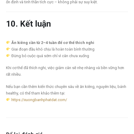
ổn định và tinh thần tích cực – không phải sự suy kiệt.
10. Kết luận
Ăn kiêng cần từ 2–4 tuần để cơ thể thích nghi
Giai đoạn đầu khó chịu là hoàn toàn bình thường
Đừng bỏ cuộc quá sớm chỉ vì cân chưa xuống
Khi cơ thể đã thích nghi, việc giảm cân sẽ nhẹ nhàng và bền vững hơn
rất nhiều.
Nếu bạn cần thêm kiến thức chuyên sâu về ăn kiêng, nguyên liệu, bánh
healthy, có thể tham khảo thêm tại:
https://xuongbanhphatdat.com/