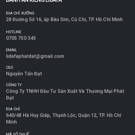
ĐỊA CHỈ XƯỞNG
28 Đường Số 16, ấp Bàu Sim, Củ Chi, TP. Hồ Chí Minh
HOTLINE
0705 750 345
EMAIL
lidafaphatdat@gmail.com
CEO
Nguyễn Tấn Đạt
CÔNG TY
Công Ty TNHH Đầu Tư Sản Xuất Và Thương Mại Phát
Đạt
ĐỊA CHỈ
640/48 Hà Huy Giáp, Thạnh Lộc, Quận 12, TP. Hồ Chí
Minh
MÃ SỐ THUẾ