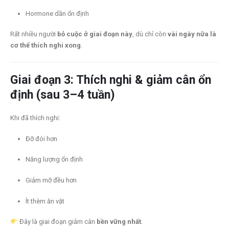
Hormone dần ổn định
Rất nhiều người
bỏ cuộc ở giai đoạn này
, dù chỉ còn
vài ngày nữa là
cơ thể thích nghi xong
.
Giai đoạn 3: Thích nghi & giảm cân ổn
định (sau 3–4 tuần)
Khi đã thích nghi:
Đỡ đói hơn
Năng lượng ổn định
Giảm mỡ đều hơn
Ít thèm ăn vặt
Đây là giai đoạn giảm cân
bền vững nhất
.