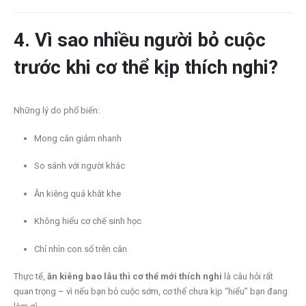
4. Vì sao nhiều người bỏ cuộc
trước khi cơ thể kịp thích nghi?
Những lý do phổ biến:
Mong cân giảm nhanh
So sánh với người khác
Ăn kiêng quá khắt khe
Không hiểu cơ chế sinh học
Chỉ nhìn con số trên cân
Thực tế,
ăn kiêng bao lâu thì cơ thể mới thích nghi
là câu hỏi rất
quan trọng – vì nếu bạn bỏ cuộc sớm, cơ thể chưa kịp “hiểu” bạn đang