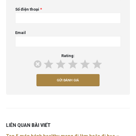
Số điện thoại
*
Email
Rating:
LIÊN QUAN
BÀI VIẾT