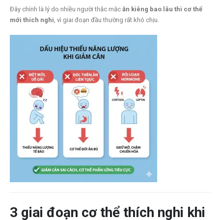
Đây chính là lý do nhiều người thắc mắc
ăn kiêng bao lâu thì cơ thể
mới thích nghi
, vì giai đoạn đầu thường rất khó chịu.
3 giai đoạn cơ thể thích nghi khi