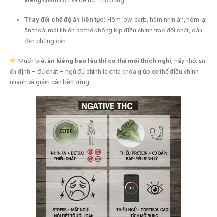
kiêng
chậm hơn và dễ tích mỡ bụng.
Thay đổi chế độ ăn liên tục:
Hôm low-carb, hôm nhịn ăn, hôm lại
ăn thoải mái khiến cơ thể không kịp điều chỉnh trao đổi chất, dẫn
đến chững cân.
Muốn biết
ăn kiêng bao lâu thì cơ thể mới thích nghi
, hãy nhớ: ăn
ổn định – đủ chất – ngủ đủ chính là chìa khóa giúp cơ thể điều chỉnh
nhanh và giảm cân bền vững.