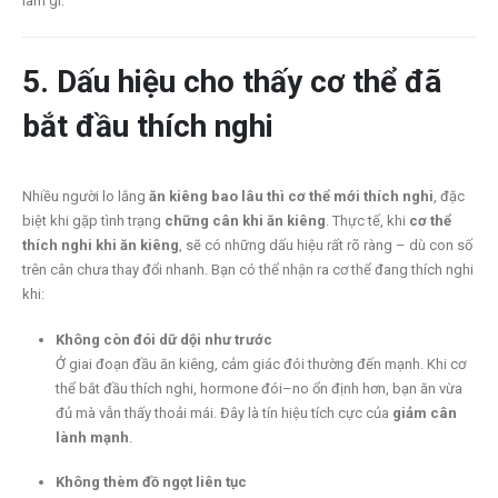
làm gì.
5. Dấu hiệu cho thấy cơ thể đã
bắt đầu thích nghi
Nhiều người lo lắng
ăn kiêng bao lâu thì cơ thể mới thích nghi
, đặc
biệt khi gặp tình trạng
chững cân khi ăn kiêng
. Thực tế, khi
cơ thể
thích nghi khi ăn kiêng
, sẽ có những dấu hiệu rất rõ ràng – dù con số
trên cân chưa thay đổi nhanh. Bạn có thể nhận ra cơ thể đang thích nghi
khi:
Không còn đói dữ dội như trước
Ở giai đoạn đầu ăn kiêng, cảm giác đói thường đến mạnh. Khi cơ
thể bắt đầu thích nghi, hormone đói–no ổn định hơn, bạn ăn vừa
đủ mà vẫn thấy thoải mái. Đây là tín hiệu tích cực của
giảm cân
lành mạnh
.
Không thèm đồ ngọt liên tục