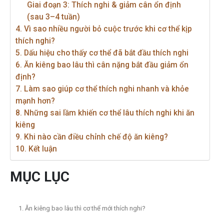
Giai đoạn 3: Thích nghi & giảm cân ổn định
(sau 3–4 tuần)
4. Vì sao nhiều người bỏ cuộc trước khi cơ thể kịp
thích nghi?
5. Dấu hiệu cho thấy cơ thể đã bắt đầu thích nghi
6. Ăn kiêng bao lâu thì cân nặng bắt đầu giảm ổn
định?
7. Làm sao giúp cơ thể thích nghi nhanh và khỏe
mạnh hơn?
8. Những sai lầm khiến cơ thể lâu thích nghi khi ăn
kiêng
9. Khi nào cần điều chỉnh chế độ ăn kiêng?
10. Kết luận
MỤC LỤC
Ăn kiêng bao lâu thì cơ thể mới thích nghi?