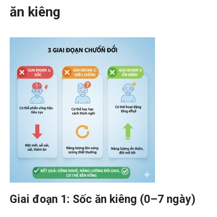
ăn kiêng
Giai đoạn 1: Sốc ăn kiêng (0–7 ngày)